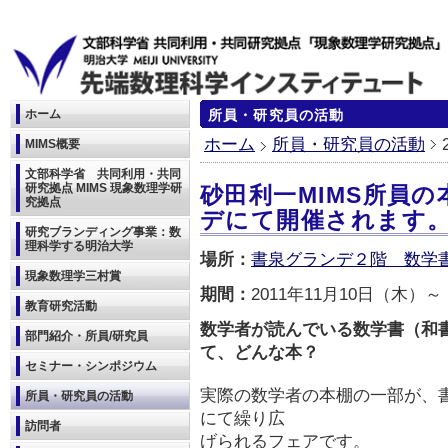
ホーム
所員・研究員の活動
ホーム
所員・研究員の活動
MIMS概要
文部科学省 共同利用・共同
研究拠点 MIMS 現象数理学研
砂田利一MIMS所員
究拠点
デにて開催されます
研究ブランディング事業：数
理科学する明治大学
場所：
書泉グランデ２階 数学
現象数理学三村賞
期間：
2011年11月10日（木）～
教育研究活動
数学者が読んでいる数学書（和
部門紹介・所員/研究員
て、どんな本？
セミナー・シンポジウム
実際の数学者の本棚の一部が、
所員・研究員の活動
にて繰り広
訪問者
げられるフェアです。