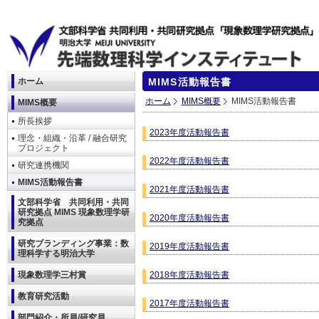
ホーム
MIMS活動報告書
ホーム
MIMS概要
MIMS活動報告書
MIMS概要
所長挨拶
2023年度活動報告書
理念・組織・沿革 / 融合研究
プロジェクト
2022年度活動報告書
研究連携機関
MIMS活動報告書
2021年度活動報告書
文部科学省 共同利用・共同
研究拠点 MIMS 現象数理学研
2020年度活動報告書
究拠点
研究ブランディング事業：数
2019年度活動報告書
理科学する明治大学
現象数理学三村賞
2018年度活動報告書
教育研究活動
2017年度活動報告書
部門紹介・所員/研究員