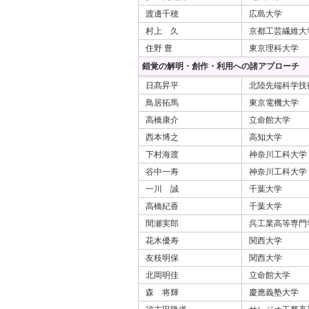
渡邊千穂
広島大学
村上 久
京都工芸繊維大
住野 豊
東京理科大学
錯覚の解明・創作・利用への諸アプローチ 
日髙昇平
北陸先端科学技
鳥居拓馬
東京電機大学
高橋康介
立命館大学
西本博之
高知大学
下村海渡
神奈川工科大学
谷中一寿
神奈川工科大学
一川 誠
千葉大学
高橋紀香
千葉大学
間瀬実郎
呉工業高等専門
花木優寿
関西大学
友枝明保
関西大学
北岡明佳
立命館大学
森 将輝
慶應義塾大学