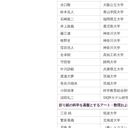
水口毅
大阪公立大学
鈴木岳人
青山学院大学
石崎龍二
福岡県立大学
井上政義
鹿児島大学
藤江遼
神奈川大学
牧野史
神奈川大学
窪谷浩人
神奈川大学
全卓樹
高知工科大学
守田智
静岡大学
中川訓範
兵庫県立大学
渡邉大夢
茨城大学
長谷川雄央
茨城大学
小田垣孝
科学教育総合研
須田礼二
SIQRモデル研
折り紙の科学を基盤とするアート・数理およ
三谷 純
筑波大学
繁富香織
北海道大学
戸倉 直
（株）トクラシ