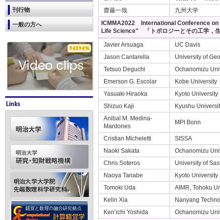
刊行物
齋藤一哉
九州大学
ICMMA2022 International Conference on "T
一般の方へ
Life Science" 「トポロジーとその工
Javier Arsuaga
UC Davis
Jason Cantarella
University of Ge
Tetsuo Deguchi
Ochanomizu Univ
Emerson G. Escolar
Kobe University
Yasuaki Hiraoka
Kyoto University
Shizuo Kaji
Kyushu Universi
Anibal M. Medina-
MPI Bonn
Mardones
Cristian Micheletti
SISSA
Naoki Sakata
Ochanomizu Univ
Chris Soteros
University of S
Naoya Tanabe
Kyoto University
Tomoki Uda
AIMR, Tohoku Un
Kelin Xia
Nanyang Technol
Ken’ichi Yoshida
Ochanomizu Univ