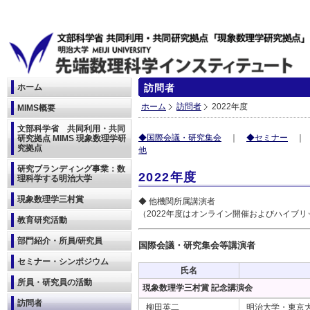
ホーム
訪問者
ホーム
訪問者
2022年度
MIMS概要
文部科学省 共同利用・共同
◆国際会議・研究集会
｜
◆セミナー
研究拠点 MIMS 現象数理学研
究拠点
他
研究ブランディング事業：数
2022年度
理科学する明治大学
現象数理学三村賞
◆ 他機関所属講演者
（2022年度はオンライン開催およびハイブ
教育研究活動
部門紹介・所員/研究員
国際会議・研究集会等講演者
セミナー・シンポジウム
氏名
所員・研究員の活動
現象数理学三村賞 記念講演会
訪問者
柳田英二
明治大学・東京