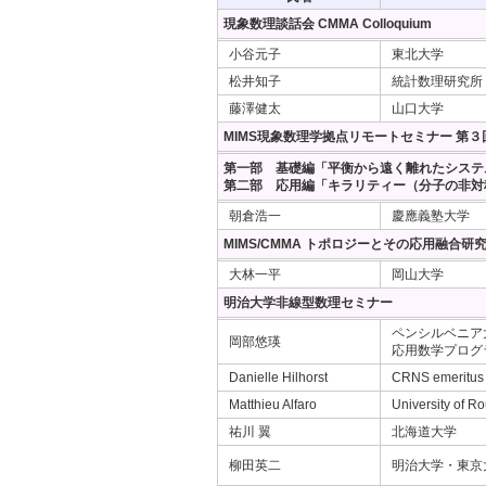
現象数理談話会 CMMA Colloquium
小谷元子
東北大学
松井知子
統計数理研究所
藤澤健太
山口大学
MIMS現象数理学拠点リモートセミナー 第
第一部 基礎編「平衡から遠く離れたシステ
第二部 応用編「キラリティー（分子の非対
朝倉浩一
慶應義塾大学
MIMS/CMMA トポロジーとその応用融合研
大林一平
岡山大学
明治大学非線型数理セミナー
ペンシルベニア
岡部悠瑛
応用数学プログラム
Danielle Hilhorst
CRNS emeritus /
Matthieu Alfaro
University of R
祐川 翼
北海道大学
柳田英二
明治大学・東京