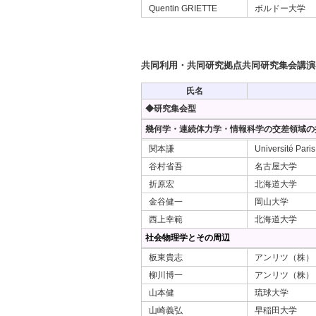
Quentin GRIETTE
ボルドー大学
共同利用・共同研究拠点共同研究集会講演
氏名
◆研究集会型
幾何学・連続体力学・情報科学の交差領域の探
関本謙
Université Paris
谷村省吾
名古屋大学
折原宏
北海道大学
金谷健一
岡山大学
西上幸範
北海道大学
社会物理学とその周辺
板東貴志
アンリツ（株）
柳川博一
アンリツ（株）
山本健
琉球大学
山崎義弘
早稲田大学