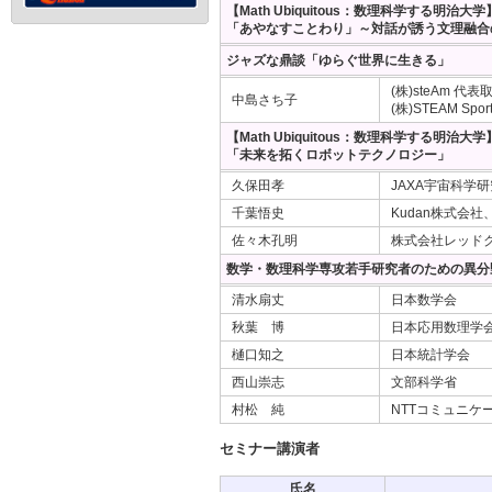
【Math Ubiquitous：数理科学する明治
「あやなすことわり」～対話が誘う文理融合
ジャズな鼎談「ゆらぐ世界に生きる」
(株)steAm 代表
中島さち子
(株)STEAM Spor
【Math Ubiquitous：数理科学する明治
「未来を拓くロボットテクノロジー」
久保田孝
JAXA宇宙科学
千葉悟史
Kudan株式会社
佐々木孔明
株式会社レッド
数学・数理科学専攻若手研究者のための異分野
清水扇丈
日本数学会
秋葉 博
日本応用数理学
樋口知之
日本統計学会
西山崇志
文部科学省
村松 純
NTTコミュニケ
セミナー講演者
氏名