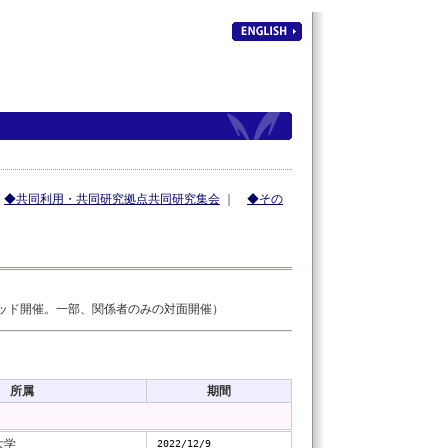
｜
◆共同利用・共同研究拠点共同研究集会
｜
◆その
リッド開催。一部、関係者のみの対面開催）
所属
期間
大学
2022/12/9