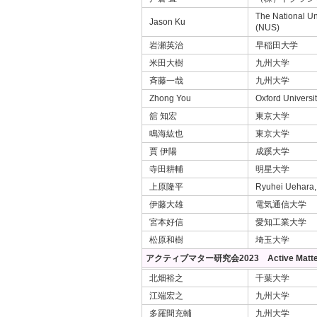
The National Un
Jason Ku
(NUS)
岩瀬英治
早稲田大学
米田大樹
九州大学
斉藤一哉
九州大学
Zhong You
Oxford Universi
舘 知宏
東京大学
鳴海紘也
東京大学
賈 伊陽
成蹊大学
寺田耕輔
明星大学
上原隆平
Ryuhei Uehara,
伊藤大雄
電気通信大学
宮本好信
愛知工業大学
松原和樹
埼玉大学
アクティブマター研究会2023 Active Matter 
北畑裕之
千葉大学
江端宏之
九州大学
多羅間充輔
九州大学